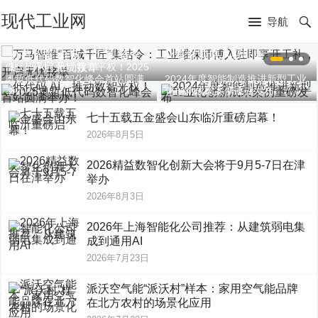
现代工业网
导航
万马智维“百城千匠”集结令：工业维保师傅入驻即享开工
低代码 AI，推动数智平权！2025
礼，开启无忧接单
奥哲低代码数智化峰会首站圆满
2024年度智能制造推进新型工业
举办！
化创新成果案例重磅发布
七十五载五金盛会山东临沂重磅启幕！
2026年8月5日
2026精益数智化创新大会将于9月5-7日在津
举办
2026年8月3日
2026年上海智能化公司推荐：从建筑弱电集
成到通用AI
2026年7月23日
派沃空气能“派沃村”样本：家用空气能品牌
在北方农村的场景化应用