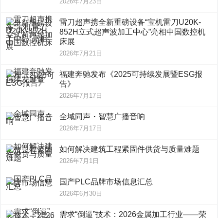
2026年7月23日
雷刀超声携全新重磅设备“宝机雷刀U20K-
852H立式超声波加工中心”亮相中国数控机
床展
2026年7月21日
福建奔驰发布《2025可持续发展暨ESG报
告》
2026年7月17日
全域同声・智慧广播音响
2026年7月17日
如何解决建筑工程紧固件供货与质量难题
2026年7月1日
国产PLC品牌市场信息汇总
2026年6月30日
需求“倒逼”技术：2026金属加工行业——荣