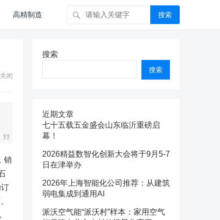
高精制造
搜索
搜索
搜索
关闭
近期文章
七十五载五金盛会山东临沂重磅启
幕！
2026精益数智化创新大会将于9月5-7
，销
日在津举办
石
2026年上海智能化公司推荐：从建筑
的订
弱电集成到通用AI
石、
派沃空气能“派沃村”样本：家用空气
规