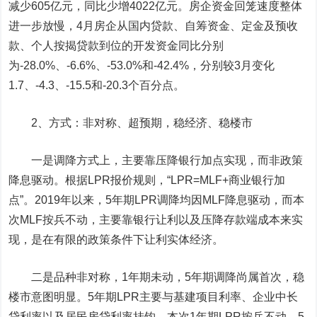
减少605亿元，同比少增4022亿元。房企资金回笼速度整体
进一步放慢，4月房企从国内贷款、自筹资金、定金及预收
款、个人按揭贷款到位的开发资金同比分别
为-28.0%、-6.6%、-53.0%和-42.4%，分别较3月变化
1.7、-4.3、-15.5和-20.3个百分点。
2、
方式：非对称、超预期，稳经济、稳楼市
一是调降方式上，主要靠压降银行加点实现，而非政策
降息驱动。
根据LPR报价规则，“LPR=MLF+商业银行加
点”。2019年以来，5年期LPR调降均因MLF降息驱动，而本
次MLF按兵不动，主要靠银行让利以及压降存款端成本来实
现，是在有限的政策条件下让利实体经济。
二是品种非对称，1年期未动，5年期调降尚属首次，稳
楼市意图明显。
5年期LPR主要与基建项目利率、企业中长
贷利率以及居民房贷利率挂钩。本次1年期LPR按兵不动，5