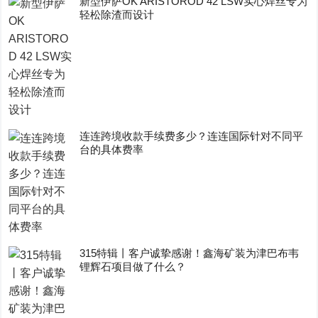
新型伊萨OK ARISTOROD 42 LSW实心焊丝专为
轻松除渣而设计
连连跨境收款手续费多少？连连国际针对不同平
台的具体费率
315特辑丨客户诚挚感谢！鑫海矿装为津巴布韦
锂辉石项目做了什么？