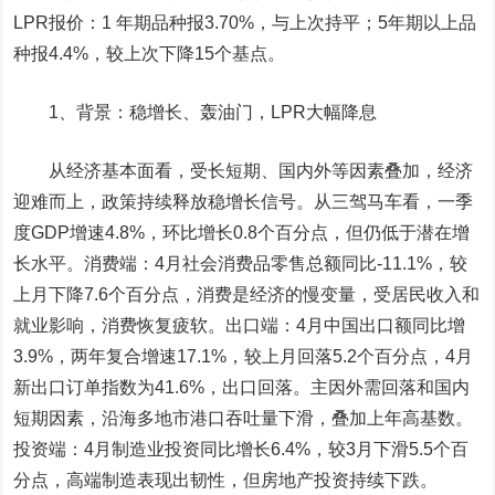
LPR报价：
1 年期品种报3.70%，与上次持平；
5年期以上品
种报4.4%，较上次下降15个基点。
1
、
背景：稳增长、轰油门，LPR
大幅降息
从经济基本面看，
受长短期、国内外等因素叠加，
经济
迎难而上，政策持续释放稳增长信号
。
从三驾马车看，一季
度GDP增速4.8%，环比增长0.8个百分点，但仍低于潜在增
长水平。
消费端：
4
月社会消费品零售总额同比-11.1%，较
上月下降7.6个百分点，消费是经济的慢变量，受居民收入和
就业影响，消费恢复疲软。
出口端：
4
月中国出口额同比增
3.9%，两年复合增速17.1%，较上月回落5.2个百分点，4月
新出口订单指数为41.6%，出口回落。
主因外需回落和国内
短期因素，沿海多地市港口吞吐量下滑，叠加上年高基数。
投资端：
4
月制造业投资同比增长6.4%，较3月下滑5.5个百
分点
，高端制造表现出韧性，但房地产投资持续下跌。