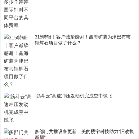
315特辑丨客户诚挚感谢！鑫海矿装为津巴布韦
锂辉石项目做了什么？
“筋斗云”高速冲压发动机完成空中试飞
多部门共推设备更新，美的楼宇科技助力“旧改换
新颜”