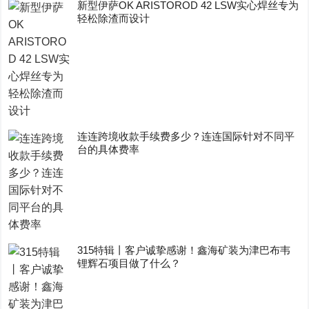
新型伊萨OK ARISTOROD 42 LSW实心焊丝专为
轻松除渣而设计
连连跨境收款手续费多少？连连国际针对不同平
台的具体费率
315特辑丨客户诚挚感谢！鑫海矿装为津巴布韦
锂辉石项目做了什么？