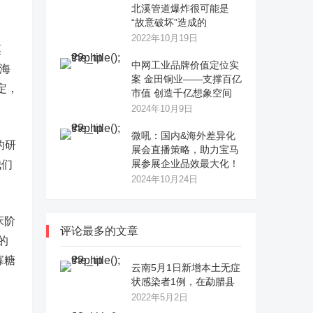
北溪管道爆炸很可能是
“故意破坏”造成的
2022年10月19日
莫
中网工业品牌价值定位实
茨海
案 金田铜业——支撑百亿
定，
市值 创造千亿想象空间
2024年10月9日
微吼：国内&海外差异化
的研
展会直播策略，助力宝马
展参展企业品效最大化！
我们
2024年10月24日
床阶
评论最多的文章
的
寡糖
云南5月1日新增本土无症
反
状感染者1例，在勐腊县
2022年5月2日