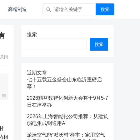
高精制造
搜索
有
搜索
搜索
关闭
近期文章
七十五载五金盛会山东临沂重磅启
幕！
2026精益数智化创新大会将于9月5-7
日在津举办
2026年上海智能化公司推荐：从建筑
弱电集成到通用AI
甘
派沃空气能“派沃村”样本：家用空气
药相