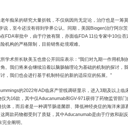
年痴呆的研究大量折戟，不仅病因尚无定论，治疗也是一筹
a学说，至今还没有得到学界公认。同期，美国Biogen治疗阿尔
m在FDA审批中，由于疗效有限，亦面临FDA 11位专家中10位否
保险机构的严格限制，目前销售处境艰难。
学术所长耿美玉也曾公开回应表示：“我们对九期一作用机制
一角。我们将来会继续沿着以脑肠轴理论为基础的机制的探讨，
讨，我们也会进行基于机制特征的新的适应症的拓展。”
Cummings的2022年AD临床产管线调研显示，进入3期及以上临
为16款，其中仅Aducanumab和GV-971获得了药物监管部门
隆抗体，而后者是一种调节肠道菌群、降低神经炎症的海洋来源
两款药物都受到了质疑，其中Aducanumab是由于疗效和副
尚未完全阐明。