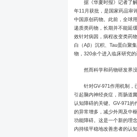
据《华夏时报》记者了解，GV
年11月获批，是国家药品审
中国原创药物。此前，全球用
递质类药物，长期并不能延
效针对病因，病程改变类药物
白（Aβ）沉积、Tau蛋白
物，320余个进入临床研究
然而科学和药物研发界没有
针对GV-971作用机制，
引起脑内神经炎症，而肠道
认知障碍的关键。GV-97
的异常增多，减少外周及中枢
功能障碍。这是一个新的理念
内持续平稳地改善患者的认知