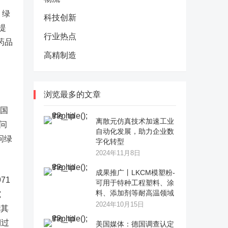
。绿
科技创新
提
行业热点
药品
高精制造
浏览最多的文章
中国
离散元仿真技术加速工业
问
自动化发展，助力企业数
问绿
字化转型
2024年11月8日
成果推广丨LKCM模塑粉-
71
可用于特种工程塑料、涂
料、添加剂等耐高温领域
究
2024年10月15日
绕其
期过
美国媒体：德国调查认定