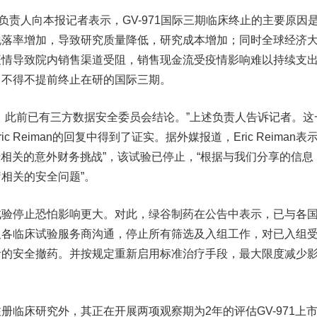
责人向本报记者表示，GV-971国际三期临床终止的主要原因
脱落率增加，导致研究质量降低，研究成本增加；同时全球经济
疫情导致院内销售渠道受阻，销售现金流受疫情影响难以持续支
，不得不提前终止在研的国际三期。
此前已有三方数据安全委员会结论。”上述负责人告诉记者。这
 Reiman的回复中得到了证实。据外媒报道，Eric Reiman表
大流行相关的意外财务挑战”，该试验已停止，“根据与我们分享的信息
相关的安全问题”。
停止恐怕影响更大。对此，绿谷制药在公告中表示，已与各
及各临床试验服务商沟通，停止所有筛选及入组工作，对已入组
者的安全撤药。并按规定重新启用标准治疗手段，最大限度减少
床研究外，其正在开展两项观察期为2年的评估GV-971上