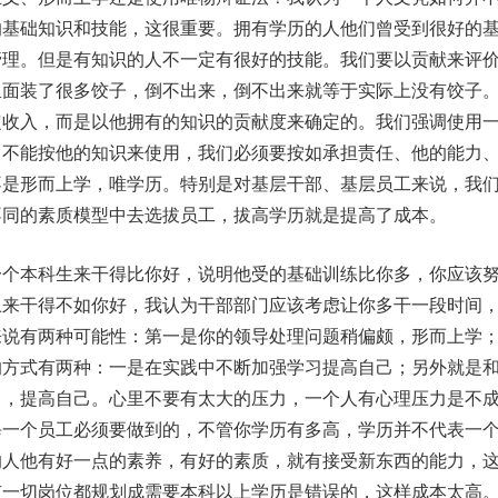
的基础知识和技能，这很重要。拥有学历的人他们曾受到很好的
管理。但是有知识的人不一定有很好的技能。我们要以贡献来评
里面装了很多饺子，倒不出来，倒不出来就等于实际上没有饺子
定收入，而是以他拥有的知识的贡献度来确定的。我们强调使用
，不能按他的知识来使用，我们必须要按如承担责任、他的能力
不是形而上学，唯学历。特别是对基层干部、基层员工来说，我
不同的素质模型中去选拔员工，拔高学历就是提高了成本。
本科生来干得比你好，说明他受的基础训练比你多，你应该
上来干得不如你好，我认为干部部门应该考虑让你多干一段时间
来说有两种可能性：第一是你的领导处理问题稍偏颇，形而上学
的方式有两种：一是在实践中不断加强学习提高自己；另外就是
习，提高自己。心里不要有太大的压力，一个人有心理压力是不
每一个员工必须要做到的，不管你学历有多高，学历并不代表一
的人他有好一点的素养，有好的素质，就有接受新东西的能力，
有一切岗位都规划成需要本科以上学历是错误的，这样成本太高