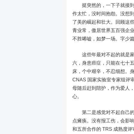
挺突然的，一下子就接到了
作太忙，没时间抱怨。没想
了美的崛起和壮大。回顾这
青业常，傲居世界五百强企
不胜唏嘘，如梦一场。字少
这些年最对不起的就是家庭
六，身患癌症，只能在七十
床，个中艰辛，不忍细想。身
CNAS 国家实验室专家组
母随后赶到陪护，作为爱人，
心。
第二是感觉对不起自己的身
点瘫痪。没有报工伤，会影响
和五所合作的 TRS 成熟