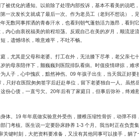
被优化的通知。以前除了处理内部投诉，基本不看美的说吧
到第一次发长文就成了最后一次。作为老员工（老到不想说），
些年无数同事挥洒的青春汗水，也看到朝气蓬勃活力激昂，看到
业，内心由衷祝福美的前程坦荡。反观自己在美的岁月，顺流逆
篇短，遗憾绵长，唯意难平，不吐不畅。
，尤其是父母和老婆。打工在外，无法膝下尽孝，老父亲七
五岁的母亲陪伴下，颤巍巍到医院排队看病。时值疫情肆掠，难
为人子，心中愧疚，黯然神伤。09 年孩子出生，当天我正好要
评审，只好在医院匆匆签字后赶赴单位，留下老婆独自一人。虽然
这份心债，一直亏欠。20年后有了家庭日，但事后弥补，终难
体。19 年年底做实验意外受伤，腰椎压缩性骨折，动弹不得
部门考核。医生说一定要卧床静养 1-3 个月。我当时正在负责
度评审关键时刻，大把资料要准备，又没有其他同事可以接手，躺了