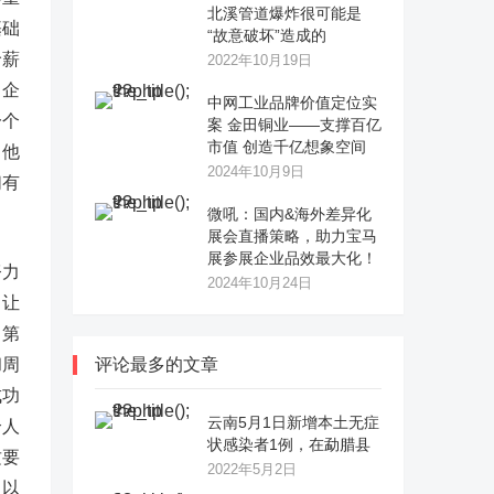
北溪管道爆炸很可能是
基础
“故意破坏”造成的
价薪
2022年10月19日
。企
中网工业品牌价值定位实
一个
案 金田铜业——支撑百亿
市值 创造千亿想象空间
、他
2024年10月9日
们有
微吼：国内&海外差异化
展会直播策略，助力宝马
展参展企业品效最大化！
努力
2024年10月24日
，让
；第
和周
评论最多的文章
成功
云南5月1日新增本土无症
个人
状感染者1例，在勐腊县
这要
2022年5月2日
。以