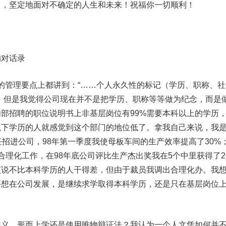
坚定地面对不确定的人生和未来！祝福你一切顺利！
对话录
年的管理要点上都讲到：“……个人永久性的标记（学历、职称、社
。但是我觉得公司现在并不是把学历、职称等等做为纪念，而是
部招聘的职位说明书上非基层岗位有99%需要本科以上的学历
以下学历的人就感觉到这个部门的地位低了。拿我自己来说，我
任招进公司，98年第一季度我使母板车间的生产效率提高了30%；
合理化工作，在98年底公司评比生产杰出奖我在5个中里获得了2
该说不比本科学历的人干得差，但由于裁员我调出合理化办。我
要想在公司发展，是继续求学取得本科学历，还是只在基层岗位
、形而上学还是使用唯物辩证法？我认为一个人文凭如何并