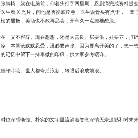
了张躺椅，躺在电脑前，仰着头打字两星期，忍剧痛完成资料提
医生看 X 光片，问他是否彻底痊愈，医生说骨头有点歪，一辈
拉松的酣畅，美酒也不敢再品尝，开车久一点腰椎酸胀。
，义不容辞。现在想想，还是太善良。房要供，娃要养，打
炎凉，本就该默默忍受，没必要声张。因为要离开美的了，想一
美的记忆中留下一抹卑微的印痕，供大家参考端详。
绿叶妆。世人都夸后浪新，转眼后浪成前浪。
也深感惭愧。朴实的文字里流淌着眷念深情无奈遗憾和对未
！