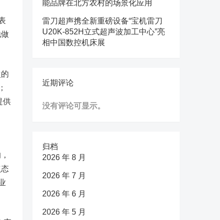
能品牌在北方农村的场景化应用
表
雷刀超声携全新重磅设备“宝机雷刀
U20K-852H立式超声波加工中心”亮
他做
相中国数控机床展
次的
近期评论
；
提供
没有评论可显示。
归档
的，
2026 年 8 月
点态
2026 年 7 月
业
2026 年 6 月
2026 年 5 月