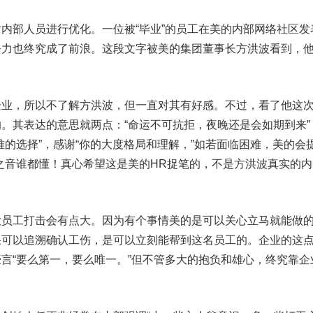
部人员进行优化。一位被“毕业”的员工在美的内部网络社区发
努力也终究成了前浪。这段文字被
美的集团
董事长方洪波看到，
，所以不了解方洪波，但一直对其有好感。不过，看了他这
。其表达的意思就两点：“命运不可抗拒，夜晚还是会如期到来”
难的选择”，感谢“你的大度格局和理解，”如若面临困难，美的会
之音谁都懂！真心希望这是美的HR捉笔的，不是方洪波真实的内
工打击会有点大。因为有个事情美的是可以关心立马就能做
果可以追溯确认工伤，是可以立刻能帮到这名员工的。企业的这
言“要么第一，要么唯一。”但不管多大的抱负和雄心，终究靠企
。