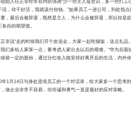
始人任正非经常在内部强调“少一些主人翁意识，多一些打工
干活，你干好活，我就该付你钱。”如果员工一进公司，到处指点
重要，最后会被辞退，既然是主人，为什么会被辞退，所以你是
正各自的期望值。
非说“走的时候我们开个欢送会，大家一起吃顿饭，送点礼品
我们多给人家算一点，要考虑人家出去以后的艰难。“华为后面
能保留一定的股份，通过分红收入能安排好离开后的生活，内外
年1月14日与身处逆境员工的一个对话录，给大家多一个思考
下，做企业非常不容易，但坦诚和勇气一直是最好的应对策略。