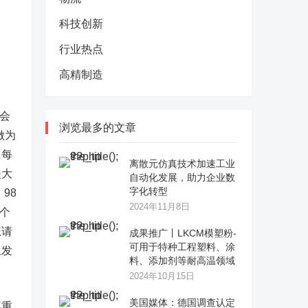
科技创新
行业热点
高精制造
会
浏览最多的文章
做为
，每
离散元仿真技术加速工业
是大
自动化发展，助力企业数
字化转型
98
2024年11月8日
个
想请
成果推广丨LKCM模塑粉-
可用于特种工程塑料、涂
上发
料、添加剂等耐高温领域
2024年10月15日
美国媒体：德国调查认定
不重