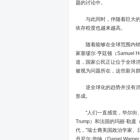
题的讨论中。
与此同时，伴随着巨大的技
依存程度也越来越高。
随着能够在全球范围内销售
家塞缪尔·亨廷顿（Samuel 
道，国家公民正让位于全球消费
被视为问题所在，这些新兴
逆全球化的趋势并没有消退
形成。
“人们一直感觉，华尔街、好
Trump）和法国的玛丽·勒庞
代，”瑞士裔美国政治学家、日内瓦国
丹尼尔·
华纳
（Daniel War