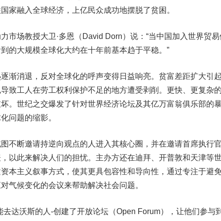
联国家融入全球经济，上亿民众成功地摆脱了贫困。
教授大卫·多恩（David Dorn）说：“当中国加入世界贸易
到的大规模全球化大约在十年前基本趋于平稳。”
渐消退，反对全球化的呼声变得日益响亮。贫富差距扩大引
包导致工人在劳工权利保护不足的地方遭受剥削。更快、更复杂
破坏。世纪之交爆发了针对世界经济论坛及其亿万富翁俱乐部的
球化问题的缩影。
不断邀请持逆向观点的人进入其核心圈，并在邀请首席执行
表，以此来解决人们的担忧。主办方还在迪拜、开普敦和天津等
建资本主义叙事方式，使其更具包容性和导向性，通过专注于避
应对气候变化的会议来帮助解决社会问题。
沃斯的人-创建了开放论坛（Open Forum），让他们参与