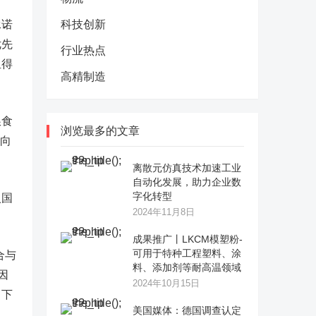
承诺
科技创新
优先
行业热点
担得
高精制造
粮食
浏览最多的文章
推向
离散元仿真技术加速工业
自动化发展，助力企业数
字化转型
入国
2024年11月8日
成果推广丨LKCM模塑粉-
可用于特种工程塑料、涂
合与
料、添加剂等耐高温领域
因
2024年10月15日
当下
美国媒体：德国调查认定