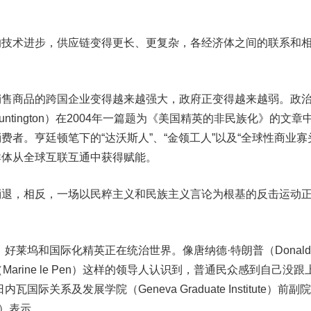
术进步，供应链变得更长、更复杂，各经济体之间的联系和
商品的跨国企业变得越来越强大，政府正变得越来越弱。政
Huntington）在2004年一篇题为《美国精英的非民族化》的文章
者。亨廷顿笔下的“达沃斯人”、“金领工人”以及“全球性商业寡
群体从全球互联互通中获得赋能。
，相反，一场以民粹主义和民族主义言论为根基的反击运动
莱坞和国际化精英正在统治世界。像唐纳德·特朗普（Donald
（Marine le Pen）这样的领导人认识到，普通民众感到自己没跟
际关系及发展学院（Geneva Graduate Institute）前副
ner）表示。