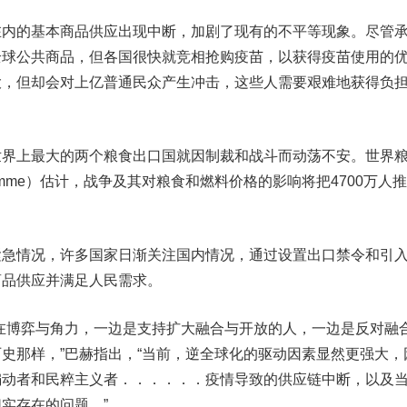
的基本商品供应出现中断，加剧了现有的不平等现象。尽管
全球公共商品，但各国很快就竞相抢购疫苗，以获得疫苗使用的
大，但却会对上亿普通民众产生冲击，这些人需要艰难地获得负
上最大的两个粮食出口国就因制裁和战斗而动荡不安。世界
rogramme）估计，战争及其对粮食和燃料价格的影响将把4700万人
情况，许多国家日渐关注国内情况，通过设置出口禁令和引
商品供应并满足人民需求。
博弈与角力，一边是支持扩大融合与开放的人，一边是反对融
史那样，”巴赫指出，“当前，逆全球化的驱动因素显然更强大，
煽动者和民粹主义者．．．．．．疫情导致的供应链中断，以及
实存在的问题。”