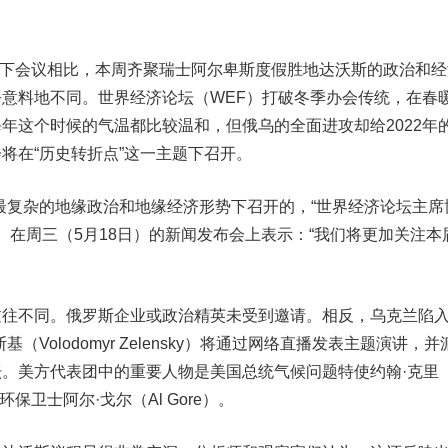
线下会议相比，本周齐聚瑞士阿尔卑斯度假胜地达沃斯的政治和经
意料地不同。世界经济论坛（WEF）打破冬季办会传统，在春
年这个时候的气温都比较温和，但俄乌的全面进攻却给2022年
将在“历史转折点”这一主题下召开。
复杂的地缘政治和地缘经济形势下召开的，“世界经济论坛主席
ende）在周三（5月18日）的新闻发布会上表示：“我们将更加关注本
不同。俄罗斯企业或政治精英未受到邀请。相反，乌克兰陷
（Volodomyr Zelensky）将通过网络直播发表主题演讲，并
。美方代表团中的重要人物是美国总统气候问题特使约翰·克里
和环保卫士阿尔·戈尔（Al Gore）。