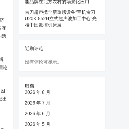
能品牌在北方农村的场景化应用
雷刀超声携全新重磅设备“宝机雷刀
U20K-852H立式超声波加工中心”亮
济
相中国数控机床展
暖花
的活
近期评论
博
没有评论可显示。
届论
归档
入困
2026 年 8 月
派出
2026 年 7 月
2026 年 6 月
2026 年 5 月