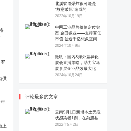
北溪管道爆炸很可能是
“故意破坏”造成的
2022年10月19日
中网工业品牌价值定位实
将
案 金田铜业——支撑百亿
压
市值 创造千亿想象空间
2024年10月9日
微吼：国内&海外差异化
司罗
展会直播策略，助力宝马
展参展企业品效最大化！
h，
2024年10月24日
为供
评论最多的文章
十年
云南5月1日新增本土无症
状感染者1例，在勐腊县
2022年5月2日
治上