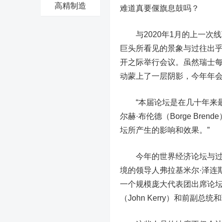
高精制造
难道真要偃旗息鼓吗？
与2020年1月的上一次
巨头所看见的景象与过往出乎
开之际举行会议。虽然瑞士每
动蒙上了一层阴影，今年年会
“本届论坛是在几十年来最
尔赫·布伦德（Borge Br
坛所产生的影响和效果。”
今年的世界经济论坛与过往
境的领导人弗拉基米尔·泽连斯基
一个规模庞大代表团出席论坛
（John Kerry）和前副总统