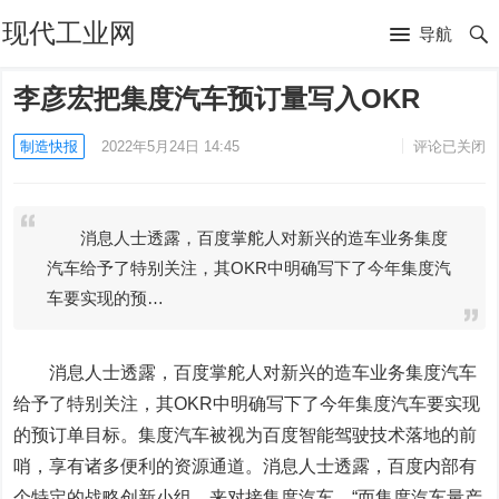
现代工业网
导航
李彦宏把集度汽车预订量写入OKR
制造快报
2022年5月24日 14:45
评论已关闭
消息人士透露，百度掌舵人对新兴的造车业务集度
汽车给予了特别关注，其OKR中明确写下了今年集度汽
车要实现的预…
消息人士透露，百度掌舵人对新兴的造车业务集度汽车
给予了特别关注，其OKR中明确写下了今年集度汽车要实现
的预订单目标。集度汽车被视为百度智能驾驶技术落地的前
哨，享有诸多便利的资源通道。消息人士透露，百度内部有
个特定的战略创新小组，来对接集度汽车，“而集度汽车量产