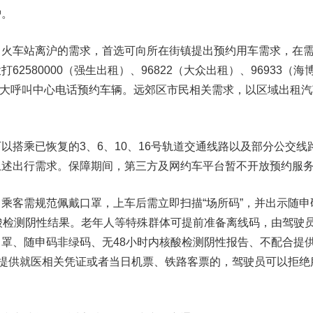
护。
车站离沪的需求，首选可向所在街镇提出预约用车需求，在
2580000（强生出租）、96822（大众出租）、96933（海
）四大呼叫中心电话预约车辆。远郊区市民相关需求，以区域出租汽
乘已恢复的3、6、10、16号轨道交通线路以及部分公交线
上述出行需求。保障期间，第三方及网约车平台暂不开放预约服
客需规范佩戴口罩，上车后需立即扫描“场所码”，并出示随申
酸检测阴性结果。老年人等特殊群体可提前准备离线码，由驾驶
罩、随申码非绿码、无48小时内核酸检测阴性报告、不配合提
法提供就医相关凭证或者当日机票、铁路客票的，驾驶员可以拒绝