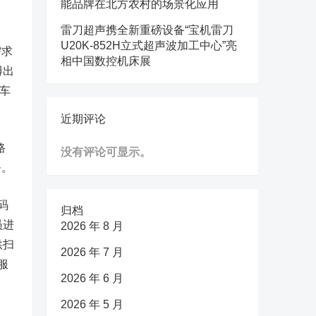
能品牌在北方农村的场景化应用
雷刀超声携全新重磅设备“宝机雷刀
U20K-852H立式超声波加工中心”亮
需求
相中国数控机床展
博出
车
近期评论
路
没有评论可显示。
务。
码
归档
员进
2026 年 8 月
供扫
2026 年 7 月
服
2026 年 6 月
2026 年 5 月