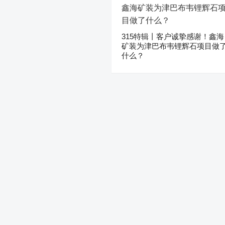
315特辑丨客户诚挚感谢！鑫海
矿装为津巴布韦锂辉石项目做
什么？