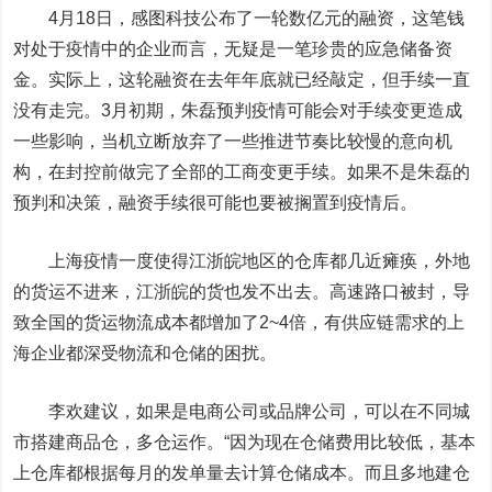
4月18日，感图科技公布了一轮数亿元的融资，这笔钱
对处于疫情中的企业而言，无疑是一笔珍贵的应急储备资
金。实际上，这轮融资在去年年底就已经敲定，但手续一直
没有走完。3月初期，朱磊预判疫情可能会对手续变更造成
一些影响，当机立断放弃了一些推进节奏比较慢的意向机
构，在封控前做完了全部的工商变更手续。如果不是朱磊的
预判和决策，融资手续很可能也要被搁置到疫情后。
上海疫情一度使得江浙皖地区的仓库都几近瘫痪，外地
的货运不进来，江浙皖的货也发不出去。高速路口被封，导
致全国的货运物流成本都增加了2~4倍，有供应链需求的上
海企业都深受物流和仓储的困扰。
李欢建议，如果是电商公司或品牌公司，可以在不同城
市搭建商品仓，多仓运作。“因为现在仓储费用比较低，基本
上仓库都根据每月的发单量去计算仓储成本。而且多地建仓