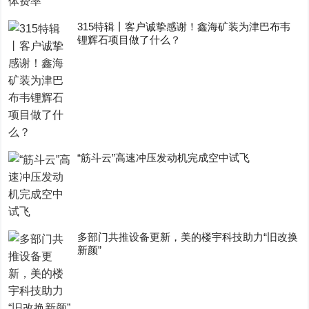
315特辑丨客户诚挚感谢！鑫海矿装为津巴布韦
锂辉石项目做了什么？
“筋斗云”高速冲压发动机完成空中试飞
多部门共推设备更新，美的楼宇科技助力“旧改换
新颜”