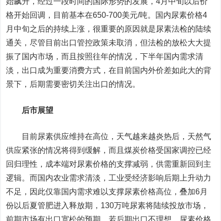
始飙升，经过一段时间的国际形势的发展，4月中旬以后价
格开始回调，目前基本在650-700美元/吨。国内尿素价格4
月中旬之后的持续上涨，很重要的原因就是尿素法检的陆续
通关，尽管目前出口管控政策未取消，但法检的放松大大提
振了国内市场，而且按照往年的情况，下半年国内需求清
淡，出口成为重要消费方式，在目前国内外价差如此大的背
景下，后期需要密切关注出口的情况。
后市展望
目前尿素供应维持在高位，天气越来越炎热后，天然气
供应紧张的情况将得到缓解，而且煤炭价格受国家调控已经
回归理性，成本端对尿素价格的支撑减弱，供需重新回到主
逻辑。而国内农业需求清淡，工业受经济影响后期上升动力
不足，因此仅靠国内需求难以支撑尿素价格高位，叠加6月
份以后夏管肥进入释放期，130万吨尿素将陆续投放市场，
前期市场有出口宽松的预期，若后期出口不理想，尿素价格