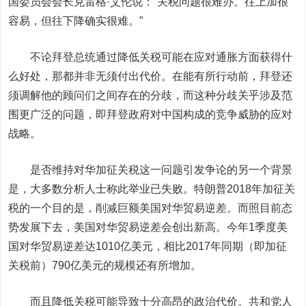
国委员会会长克雷格·艾伦说：“关税问题很难办。往上加很
容易，但往下降确实很难。”
不论拜登总统通过降低关税可能在应对通胀方面获得什
么好处，那都并非无须付出代价。在能有所行动前，拜登还
须调解他的顾问们之间存在的分歧，而这种分歧关乎涉及范
围更广泛的问题，即拜登政府对中国构成的竞争威胁的应对
战略。
是否维持对华加征关税这一问题引发争论的另一个背景
是，大多数分析人士称此举业已失败。特朗普2018年加征关
税的一个目的是，削减巨额美国对华贸易逆差。而照目前态
势发展下去，美国对华贸易逆差会创出新高。今年1季度美
国对华贸易逆差达1010亿美元，相比2017年同期（即加征
关税前）790亿美元的规模还有所增加。
而且降低关税可能导致十分高昂的政治代价。共和党人