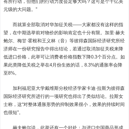
有所行动，但他们的行动力度会足够大吗？这可是个十亿美
元级的大问题。”
而就算全部取消对华加征关税——大家都没有这样的指
望，在中期选举前对物价的影响肯定也十分有限。加里·赫夫
鲍尔、梅甘·霍根和王义林（音）等彼得森国际经济研究所经
济师在一份研究报告中得出结论，若通过取消加征关税来降
低进口价格，此举可让消费者价格指数下降0.3个百分点。如
果此类降低关税之举在4月份生效的话，8.3%的通胀率会降
至8%。
加利福尼亚大学戴维斯分校经济学家卡迪·拉斯为彼得森
国际经济研究所进行的一项研究也得出了类似结论。拉斯女
士称，这“对整体通胀形势的抑制效果很小，效果的持续时间
也很短”。
赫夫鲍尔说，此举还有一个好处：与进口中国商品形成