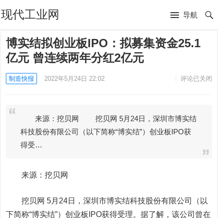
现代工业网
导航
博实结拟创业板IPO：拟募集资金25.1
亿元 曾连续两年分红2亿元
制造快报
2022年5月24日 22:02
评论已关闭
来源：挖贝网 挖贝网 5月24日，深圳市博实结
科技股份有限公司（以下简称“博实结”）创业板IPO获
得受…
来源：挖贝网
挖贝网 5月24日，深圳市博实结科技股份有限公司（以
下简称“博实结”）创业板IPO获得受理。据了解，该公司曾在