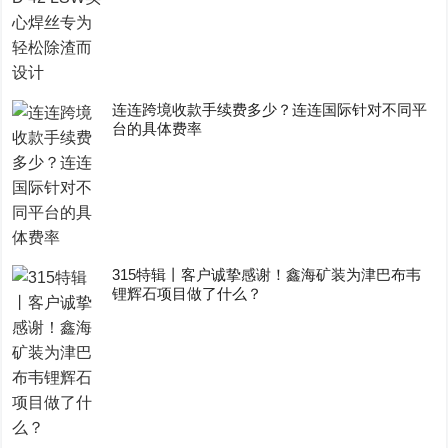
连连跨境收款手续费多少？连连国际针对不同平
台的具体费率
315特辑丨客户诚挚感谢！鑫海矿装为津巴布韦
锂辉石项目做了什么？