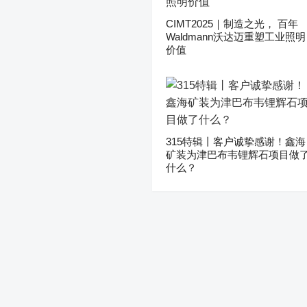
CIMT2025｜制造之光， 百年
Waldmann沃达迈重塑工业照明
价值
315特辑丨客户诚挚感谢！鑫海
矿装为津巴布韦锂辉石项目做
什么？