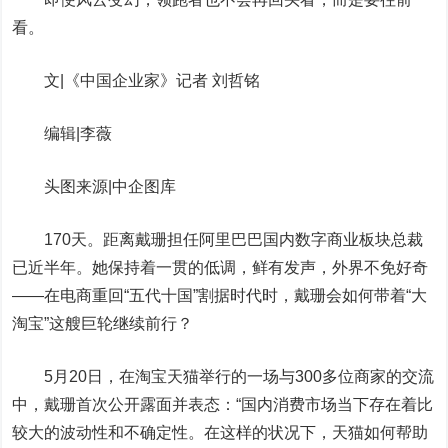
看。
文|《中国企业家》记者 刘哲铭
编辑|李薇
头图来源|中企图库
170天。距离戴珊担任阿里巴巴国内数字商业板块总裁
已近半年。她保持着一贯的低调，鲜有发声，外界不免好奇
——在电商重回“五代十国”割据时代时，戴珊会如何带着“大
淘宝”这艘巨轮继续前行？
5月20日，在淘宝天猫举行的一场与300多位商家的交流
中，戴珊首次公开露面并表态：“国内消费市场当下存在着比
较大的波动性和不确定性。在这样的状况下，天猫如何帮助