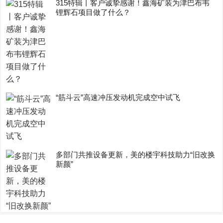
315特辑丨客户诚挚感谢！鑫海矿装为津巴布韦
锂辉石项目做了什么？
“筋斗云”高速冲压发动机完成空中试飞
多部门共推设备更新，美的楼宇科技助力“旧改换
新颜”