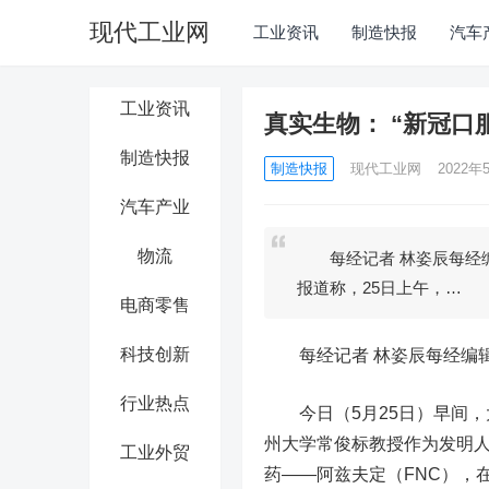
现代工业网
工业资讯
制造快报
汽车
工业资讯
真实生物： “新冠口
制造快报
制造快报
现代工业网
2022年5
汽车产业
物流
每经记者 林姿辰每经编
报道称，25日上午，…
电商零售
科技创新
每经记者 林姿辰每经编辑
行业热点
今日（5月25日）早间，大
州大学常俊标教授作为发明
工业外贸
药——阿兹夫定（FNC），