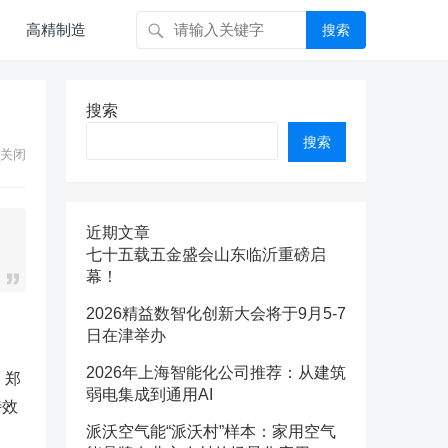
高精制造
搜索
搜索
搜索
关闭
近期文章
七十五载五金盛会山东临沂重磅启
幕！
2026精益数智化创新大会将于9月5-7
日在津举办
2026年上海智能化公司推荐：从建筑
、郑
弱电集成到通用AI
特效
派沃空气能“派沃村”样本：家用空气