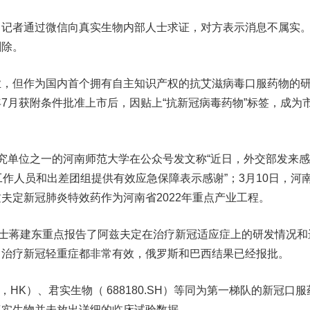
者通过微信向真实生物内部人士求证，对方表示消息不属实
删除。
但作为国内首个拥有自主知识产权的抗艾滋病毒口服药物的
7月获附条件批准上市后，因贴上“抗新冠病毒药物”标签，成为
单位之一的河南师范大学在公众号发文称“近日，外交部发来感
工作人员和出差团组提供有效应急保障表示感谢”；3月10日，河
夫定新冠肺炎特效药作为河南省2022年重点产业工程。
士蒋建东重点报告了阿兹夫定在治疗新冠适应症上的研发情况和
，治疗新冠轻重症都非常有效，俄罗斯和巴西结果已经报批。
，HK）、
君实生物
（ 688180.SH）等同为第一梯队的新冠口服
真实生物并未放出详细的临床试验数据。