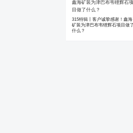
315特辑丨客户诚挚感谢！鑫海
矿装为津巴布韦锂辉石项目做
什么？