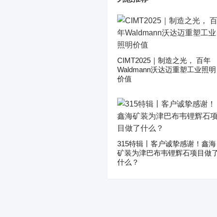
CIMT2025｜制造之光， 百年
Waldmann沃达迈重塑工业照明
价值
315特辑丨客户诚挚感谢！鑫海
矿装为津巴布韦锂辉石项目做
什么？