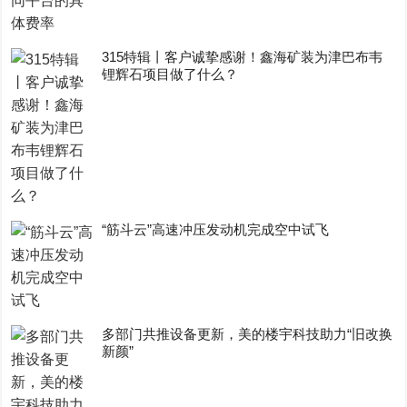
315特辑丨客户诚挚感谢！鑫海矿装为津巴布韦
锂辉石项目做了什么？
“筋斗云”高速冲压发动机完成空中试飞
多部门共推设备更新，美的楼宇科技助力“旧改换
新颜”