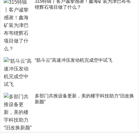
315特辑丨客户诚挚感谢！鑫海矿装为津巴布韦
锂辉石项目做了什么？
“筋斗云”高速冲压发动机完成空中试飞
多部门共推设备更新，美的楼宇科技助力“旧改换
新颜”