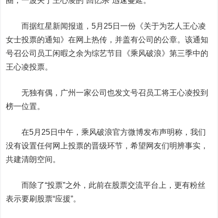
圈，一波关于王心凌的“回忆杀”迅速蔓延。
而据红星新闻报道，5月25日一份《关于为艺人王心凌
女士投票的通知》在网上热传，并盖有公司的公章。该通知
号召公司员工闲暇之余为综艺节目《乘风破浪》第三季中的
王心凌投票。
无独有偶，广州一家公司也发文号召员工将王心凌投到
榜一位置。
在5月25日中午，乘风破浪官方微博发布声明称，
我们
没有设置任何网上投票的晋级环节，希望网友们明辨事实，
共建清朗空间
。
而除了“投票”之外，此前在股票交流平台上，更有粉丝
表示要刷股票“应援”。