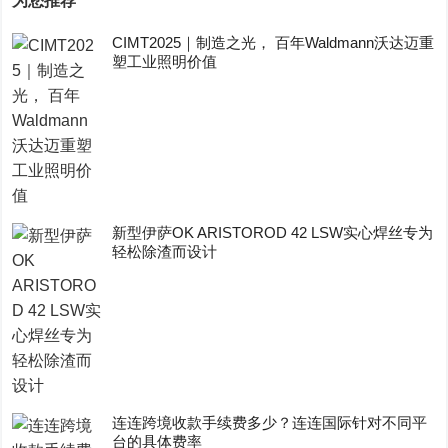
为您推荐
CIMT2025｜制造之光， 百年Waldmann沃达迈重
塑工业照明价值
新型伊萨OK ARISTOROD 42 LSW实心焊丝专为
轻松除渣而设计
连连跨境收款手续费多少？连连国际针对不同平
台的具体费率