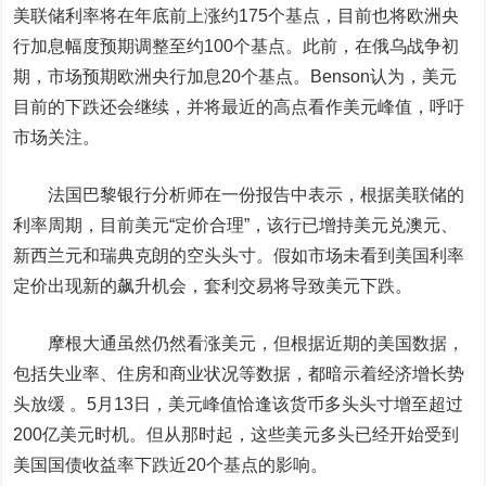
美联储利率将在年底前上涨约175个基点，目前也将欧洲央
行加息幅度预期调整至约100个基点。此前，在俄乌战争初
期，市场预期欧洲央行加息20个基点。Benson认为，美元
目前的下跌还会继续，并将最近的高点看作美元峰值，呼吁
市场关注。
法国
巴黎银行
分析师在一份报告中表示，根据美联储的
利率周期，目前美元“定价合理”，该行已增持美元兑澳元、
新西兰元和瑞典克朗的空头头寸。假如市场未看到美国利率
定价出现新的飙升机会，套利交易将导致美元下跌。
摩根大通
虽然仍然看涨美元，但根据近期的美国数据，
包括失业率、住房和商业状况等数据，都暗示着经济增长势
头放缓 。5月13日，美元峰值恰逢该货币多头头寸增至超过
200亿美元时机。但从那时起，这些美元多头已经开始受到
美国国债收益率下跌近20个基点的影响。