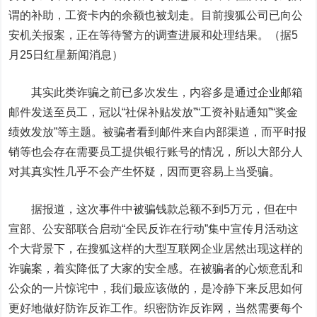
谓的补助，工资卡内的余额也被划走。目前搜狐公司已向公
安机关报案，正在等待警方的调查进展和处理结果。（据5
月25日红星新闻消息）
其实此类诈骗之前已多次发生，内容多是通过企业邮箱
邮件发送至员工，冠以“社保补贴发放”“工资补贴通知”“奖金
绩效发放”等主题。被骗者看到邮件来自内部渠道，而平时报
销等也会存在需要员工提供银行账号的情况，所以大部分人
对其真实性几乎不会产生怀疑，因而更容易上当受骗。
据报道，这次事件中被骗钱款总额不到5万元，但在中
宣部、公安部联合启动“全民反诈在行动”集中宣传月活动这
个大背景下，在搜狐这样的大型互联网企业居然出现这样的
诈骗案，着实降低了大家的安全感。在被骗者的心烦意乱和
公众的一片惊诧中，我们最应该做的，是冷静下来反思如何
更好地做好防诈反诈工作。织密防诈反诈网，当然需要每个