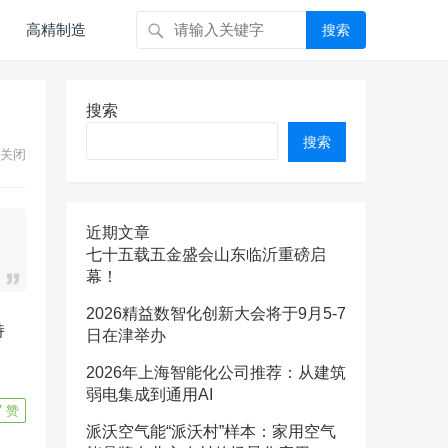
高精制造
搜索
搜索
搜索
关闭
近期文章
七十五载五金盛会山东临沂重磅启
幕！
2026精益数智化创新大会将于9月5-7
持
日在津举办
2026年上海智能化公司推荐：从建筑
弱电集成到通用AI
7
赞
派沃空气能“派沃村”样本：家用空气