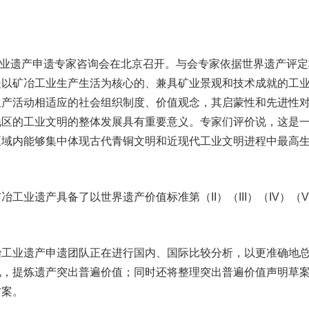
工业遗产申遗专家咨询会在北京召开。与会专家依据世界遗产评定
是以矿冶工业生产生活为核心的、兼具矿业景观和技术成就的工
生产活动相适应的社会组织制度、价值观念，其启蒙性和先进性
地区的工业文明的整体发展具有重要意义。专家们评价说，这是
区域内能够集中体现古代青铜文明和近现代工业文明进程中最高
遗产具备了以世界遗产价值标准第（II）（III）（IV）（V
业遗产申遗团队正在进行国内、国际比较分析，以更准确地
况，提炼遗产突出普遍价值；同时还将整理突出普遍价值声明草
方案。