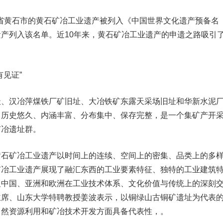
省黄石市的黄石矿冶工业遗产被列入《中国世界文化遗产预备名
产列入该名单。近10年来，黄石矿冶工业遗产的申遗之路吸引
见证”
汉冶萍煤铁厂矿旧址、大冶铁矿东露天采场旧址和
华新水泥
，历史悠久、内涵丰富、分布集中、保存完整，是一个集矿产开
矿冶遗址群。
矿冶工业遗产以时间上的连续、空间上的密集、品类上的多
矿冶工业遗产展现了融汇东西的工业要素特征、独特的工业建筑
及中国、亚洲和欧洲在工业技术体系、文化价值与传统上的深刻
主席、山东大学特聘教授姜波表示，以铜绿山古铜矿遗址为代表
自然资源利用和矿冶技术开发方面具备代表性，。