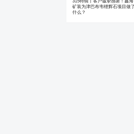
315特辑丨客户诚挚感谢！鑫海
矿装为津巴布韦锂辉石项目做
什么？