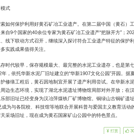
模式
如何保护利用好黄石矿冶工业遗产。在第二届中国（黄石）
自9个国家的40余位专家为黄石矿冶工业遗产“把脉开方”；202
上、线下联动方式召开，继续深入探讨符合工业遗产特征的保护
许多实践成果值得关注。
时代较早，保存规模最大、最完整的水泥工业遗存，也是第
2年，依托华新水泥厂旧址建立的“华新1907文化公园”开园。据
保护修缮工程后，黄石因地制宜开展了遗产利用尝试。在华新水
址周边生态环境，实现了湖北水泥遗址博物馆局部对外开放；在
俱乐部旧址已经变身为汉冶萍煤铁厂矿博物馆。铜绿山古铜矿遗
现已成为与各院校、科技馆等地联合开展科普与爱国主义教育活动
露天采场旧址，现在成为黄石国家矿山公园中的特色景点。
打赏
3