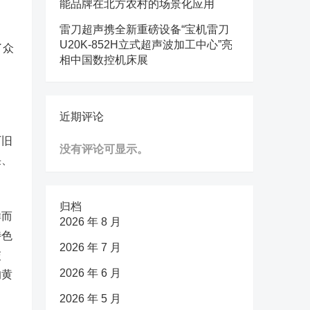
能品牌在北方农村的场景化应用
雷刀超声携全新重磅设备“宝机雷刀
U20K-852H立式超声波加工中心”亮
了众
相中国数控机床展
近期评论
厂旧
没有评论可显示。
采、
归档
样而
2026 年 8 月
特色
2026 年 7 月
交
2026 年 6 月
的黄
2026 年 5 月