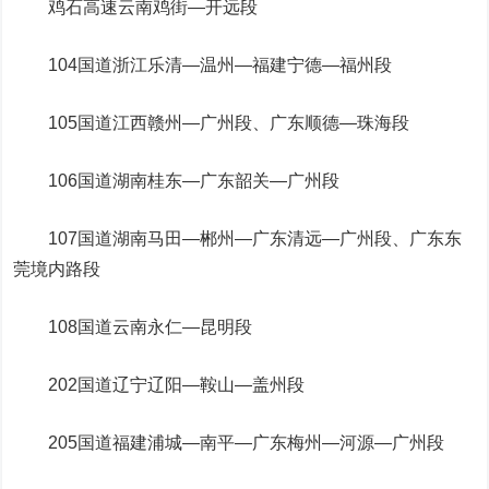
鸡石高速云南鸡街—开远段
104国道浙江乐清—温州—福建宁德—福州段
105国道江西赣州—广州段、广东顺德—珠海段
106国道湖南桂东—广东韶关—广州段
107国道湖南马田—郴州—广东清远—广州段、广东东
莞境内路段
108国道云南永仁—昆明段
202国道辽宁辽阳—鞍山—盖州段
205国道福建浦城—南平—广东梅州—河源—广州段