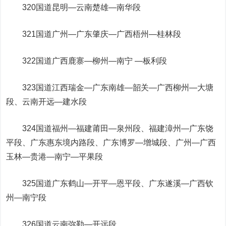
320国道昆明—云南楚雄—南华段
321国道广州—广东肇庆—广西梧州—桂林段
322国道广西鹿寨—柳州—南宁 —板利段
323国道江西瑞金—广东南雄—韶关—广西柳州—大塘
段、云南开远—建水段
324国道福州—福建莆田—泉州段、福建漳州—广东饶
平段、广东惠东境内路段、广东博罗—增城段、广州—广西
玉林—贵港—南宁—平果段
325国道广东鹤山—开平—恩平段、广东遂溪—广西钦
州—南宁段
326国道云南弥勒—开远段