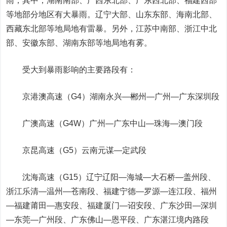
雨，其中，湖南南部、广西东北部、广东西北部、福建西部
等地部分地区有大暴雨。辽宁大部、山东东部、海南北部、
西藏东北部等地局地有雷暴。另外，江苏中南部、浙江中北
部、安徽东部、湖南东部等地局地有雾。
受大到暴雨影响的主要路段有：
京港澳高速（G4）湖南永兴—郴州—广州—广东深圳段
广澳高速（G4W）广州—广东中山—珠海—澳门段
京昆高速（G5）云南元谋—定武段
沈海高速（G15）辽宁辽阳—海城—大石桥—盖州段、
浙江乐清—温州—苍南段、福建宁德—罗源—连江段、福州
—福建莆田—惠安段、福建厦门—诏安段、广东沙田—深圳
—东莞—广州段、广东佛山—恩平段、广东湛江境内路段