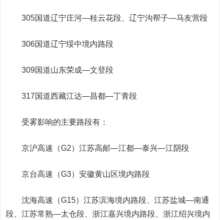
305国道辽宁庄河—桂云花段、辽宁沟帮子—马友营段
306国道辽宁绥中境内路段
309国道山东荣成—文登段
317国道西藏江达—昌都—丁青段
受雾影响的主要路段有：
京沪高速（G2）江苏高邮—江都—泰兴—江阴段
京台高速（G3）安徽黄山区境内路段
沈海高速（G15）江苏滨海境内路段、江苏盐城—南通
段、江苏常熟—太仓段、浙江嘉兴境内路段、浙江绍兴境内