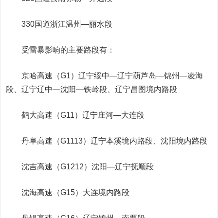
330国道浙江温州—丽水段
受雷暴影响的主要路段有：
京哈高速（G1）辽宁绥中—辽宁葫芦岛—锦州—凌海
段、辽宁辽中—沈阳—铁岭段、辽宁昌图境内路段
鹤大高速（G11）辽宁庄河—大连段
丹阜高速（G1113）辽宁本溪境内路段、沈阳境内路段
沈吉高速（G1212）沈阳—辽宁抚顺段
沈海高速（G15）大连境内路段