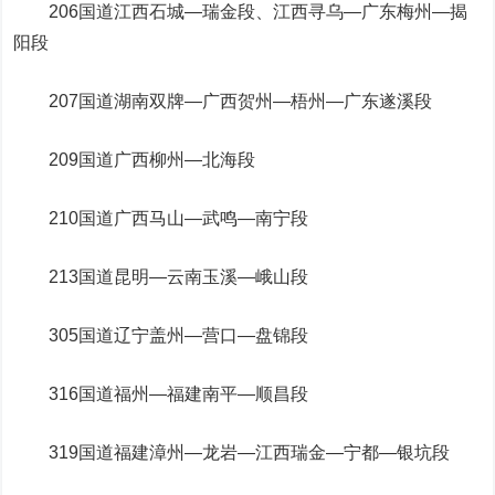
206国道江西石城—瑞金段、江西寻乌—广东梅州—揭
阳段
207国道湖南双牌—广西贺州—梧州—广东遂溪段
209国道广西柳州—北海段
210国道广西马山—武鸣—南宁段
213国道昆明—云南玉溪—峨山段
305国道辽宁盖州—营口—盘锦段
316国道福州—福建南平—顺昌段
319国道福建漳州—龙岩—江西瑞金—宁都—银坑段