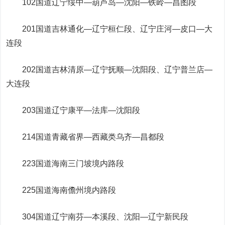
102国道辽宁绥中—葫芦岛—沈阳—铁岭—昌图段
201国道吉林通化—辽宁桓仁段、辽宁庄河—皮口—大
连段
202国道吉林清原—辽宁抚顺—沈阳段、辽宁普兰店—
大连段
203国道辽宁康平—法库—沈阳段
214国道青藏省界—西藏类乌齐—昌都段
223国道海南三门坡境内路段
225国道海南儋州境内路段
304国道辽宁南芬—本溪段、沈阳—辽宁新民段