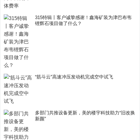
315特辑丨客户诚挚感谢！鑫海矿装为津巴布韦
锂辉石项目做了什么？
“筋斗云”高速冲压发动机完成空中试飞
多部门共推设备更新，美的楼宇科技助力“旧改换
新颜”