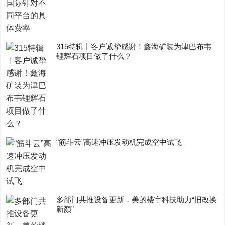
315特辑丨客户诚挚感谢！鑫海矿装为津巴布韦
锂辉石项目做了什么？
“筋斗云”高速冲压发动机完成空中试飞
多部门共推设备更新，美的楼宇科技助力“旧改换
新颜”