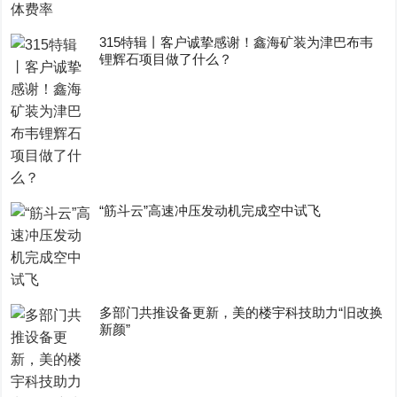
315特辑丨客户诚挚感谢！鑫海矿装为津巴布韦
锂辉石项目做了什么？
“筋斗云”高速冲压发动机完成空中试飞
多部门共推设备更新，美的楼宇科技助力“旧改换
新颜”