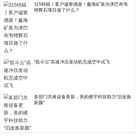
315特辑丨客户诚挚感谢！鑫海矿装为津巴布韦
锂辉石项目做了什么？
“筋斗云”高速冲压发动机完成空中试飞
多部门共推设备更新，美的楼宇科技助力“旧改换
新颜”