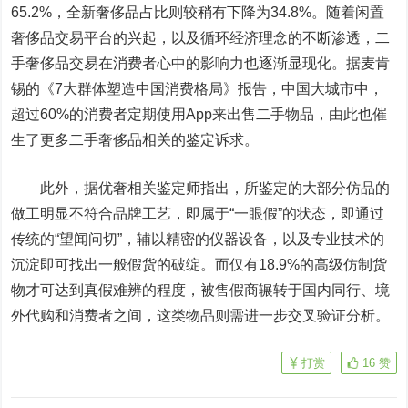
65.2%，全新奢侈品占比则较稍有下降为34.8%。随着闲置
奢侈品交易平台的兴起，以及循环经济理念的不断渗透，二
手奢侈品交易在消费者心中的影响力也逐渐显现化。据麦肯
锡的《7大群体塑造中国消费格局》报告，中国大城市中，
超过60%的消费者定期使用App来出售二手物品，由此也催
生了更多二手奢侈品相关的鉴定诉求。
此外，据优奢相关鉴定师指出，所鉴定的大部分仿品的
做工明显不符合品牌工艺，即属于“一眼假”的状态，即通过
传统的“望闻问切”，辅以精密的仪器设备，以及专业技术的
沉淀即可找出一般假货的破绽。而仅有18.9%的高级仿制货
物才可达到真假难辨的程度，被售假商辗转于国内同行、境
外代购和消费者之间，这类物品则需进一步交叉验证分析。
打赏
16
赞