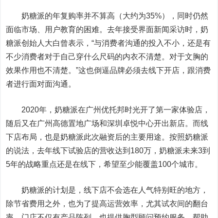
奶糖派的年复购率并不算高（大约为35%），同时仍然
面临市场、用户教育的困难。去年接受界面新闻采访时，奶
糖派创始人大白曾表示，“与消费者沟通的投入不小，还是有
不少消费者对于自己穿什么尺码的内衣不清楚。对于文胸的
效果作用也不清楚。”这也倒逼品牌必须去线下开店，跟消费
者进行面对面沟通。
2020年，奶糖派在广州优托邦时光开了第一家体验店，
随后又在广州高德置地广场和深圳卓悦中心开出新店。而线
下店布局，也是奶糖派此次融资后的主要用途。按照奶糖派
的说法，去年线下试验店的营收达到180万，奶糖派未来3到
5年的战略重点还是在线下，希望至少能覆盖100个城市。
奶糖派的计划是，线下店不会选在人气特别旺的地方，
除节省费用之外，也为了提高运营效率，尤其试衣间的翻台
率。门店不仅有产品陈列，也提供胸型顾问预约服务，帮助