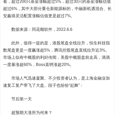
看，超过200只基金涨幅超过5%，超过30只的基金涨幅估值
超过6%，其中大部分重仓新能源标的，中融新机遇混合、长
安鑫禧灵活配置涨幅估值更是超过7%。
数据来源：同花顺软件，2022.6.6
此外，值得一提的是，港股尾盘全线拉升，恒生科技指
数尾盘更是一度飙涨超5%，腾讯控股尾盘直线拉升近3%。
市场上似有中概股的利好传闻，美股中概股盘前走高，滴滴
一度暴涨超60%，Boss直聘涨超20%。
市场人气迅速凝聚。不少投资者认为，是上海金融业加
速复工复产带飞了大盘。段子也纷纷“起舞”：
节后第一天
超预期大涨所为何来？