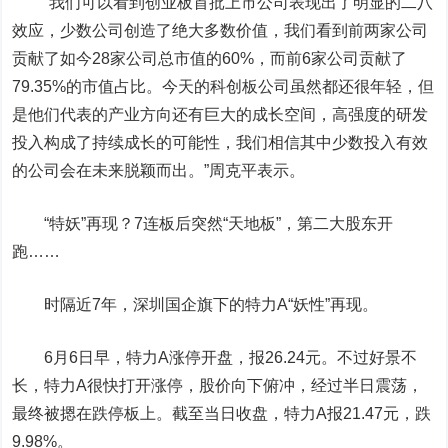
“我们可以看到创业板首批上市公司表现出了明显的二八
效应，少数公司创造了绝大多数价值，我们看到前两家公司
贡献了如今28家公司总市值的60%，而前6家公司贡献了
79.35%的市值占比。今天的科创板公司虽然都还很年轻，但
是他们代表的产业方向还有巨大的成长空间，高强度的研发
投入构成了持续成长的可能性，我们相信其中少数投入有效
的公司会在未来脱颖而出。”周克平表示。
“特妖”再现？7连板后突然“天地板”，第二大股东开
跑……
时隔近7年，深圳国企旗下的
特力A
“妖性”再现。
6月6日早，特力A涨停开盘，报26.24元。不过好景不
长，特力A很快打开涨停，股价向下俯冲，经过半日震荡，
最终被摁在跌停板上。截至当日收盘，特力A报21.47元，跌
9.98%。