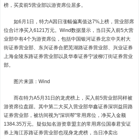
榜，买卖前5营业部以游资席位居多。
如6月1日，特力A因日涨幅偏离值达7%上榜，营业部席
位合计净买入6121万元。Wind数据显示，当日买入前5大营
业部中有4个为游资席位，包括
中国银河
证券北京
中关村
大
街证券营业部、
东兴证券
合肥芜湖路证券营业部、兴业证券
上海金陵东路证券营业部以及
华泰证券
宁波柳汀街证券营业
部。
图片来源：Wind
而在特力A5月31日的龙虎榜上，买入前5营业部同样被
游资席位盘踞。其中第二大买入营业部华鑫证券深圳益田路
证券营业部，被坊间视为“深圳帮”常用席位，净买入金额
1384.35万元。疑似知名游资章盟主的常用席位
国泰君安
证
券上海江苏路证券营业部也现身龙虎榜，当日净卖出