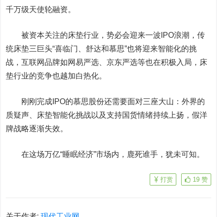
千万级天使轮融资。
被资本关注的床垫行业，势必会迎来一波IPO浪潮，传
统床垫三巨头“
喜临门
、舒达和慕思”也将迎来智能化的挑
战，互联网品牌如网易严选、京东严选等也在积极入局，床
垫行业的竞争也越加白热化。
刚刚完成IPO的慕思股份还需要面对三座大山：外界的
质疑声、床垫智能化挑战以及支持国货情绪持续上扬，假洋
牌战略逐渐失效。
在这场万亿“睡眠经济”市场内，鹿死谁手，犹未可知。
打赏
19
赞
关于作者:
现代工业网