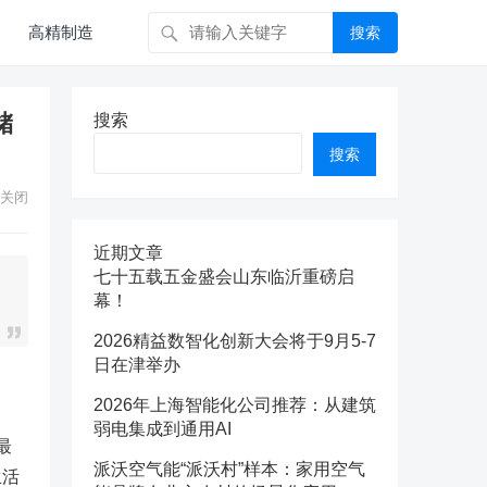
高精制造
搜索
储
搜索
搜索
关闭
近期文章
七十五载五金盛会山东临沂重磅启
幕！
2026精益数智化创新大会将于9月5-7
日在津举办
2026年上海智能化公司推荐：从建筑
弱电集成到通用AI
最
派沃空气能“派沃村”样本：家用空气
生活