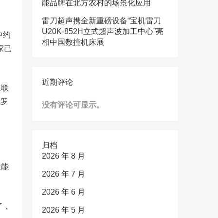
能品牌在北方农村的场景化应用
。
雷刀超声携全新重磅设备“宝机雷刀
U20K-852H立式超声波加工中心”亮
中约
相中国数控机床展
家已
近期评论
求联
俄罗
没有评论可显示。
归档
2026 年 8 月
放能
2026 年 7 月
2026 年 6 月
了，
2026 年 5 月