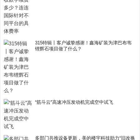
315特辑丨客户诚挚感谢！鑫海矿装为津巴布韦
锂辉石项目做了什么？
“筋斗云”高速冲压发动机完成空中试飞
多部门共推设备更新，美的楼宇科技助力“旧改换