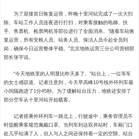
为了迎接首日恢复运营，昨晚十里河站完成了一次大扫
除。
车站工作人员连夜进行打扫，对乘客接触的电梯、扶
手、售票机、检票闸机等部位进行了全面消杀。
“随着车站恢
复运营，所有安检人员、站务人员、保洁人员今起全员到
岗，确保今日运营整体平稳。”北京地铁运营三分公司营销部
部长张宇说。
“今天地铁里的人明显比昨天多了。”站台上，一位等车
的女士感叹道。记者注意到
，今天早高峰10号线外环列车最
小间隔跑进了1分45秒。为了缓解站台压力，地铁还安排了
部分空车从十里河站开始载客。
记者搭乘外环列车一路北上，行驶途中，乘务管理员不
时提醒乘客规范佩戴口罩。当列车到达双井站时，车厢门口
处几乎站满了人，但人与人之间还保持着一定的空隙。站台