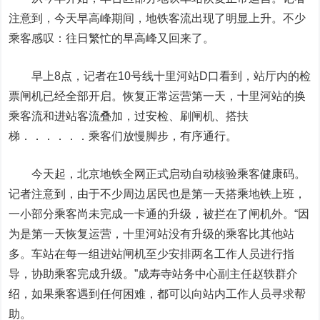
注意到，
今天早高峰期间，地铁客流出现了明显上升。不少
乘客感叹：往日繁忙的早高峰又回来了。
早上8点，记者在10号线十里河站D口看到，站厅内的检
票闸机已经全部开启。恢复正常运营第一天，
十里河站的换
乘客流和进站客流叠加，
过安检、刷闸机、搭扶
梯．．．．．．乘客们放慢脚步，有序通行。
今天起，北京地铁全网正式启动自动核验乘客健康码。
记者注意到，由于不少周边居民也是第一天搭乘地铁上班，
一小部分乘客尚未完成一卡通的升级，被拦在了闸机外。“因
为是
第一天恢复运营，十里河站没有升级的乘客比其他站
多
。车站在每一组进站闸机至少安排两名工作人员进行指
导，协助乘客完成升级。”成寿寺站务中心副主任赵轶群介
绍，如果乘客遇到任何困难，都可以向站内工作人员寻求帮
助。