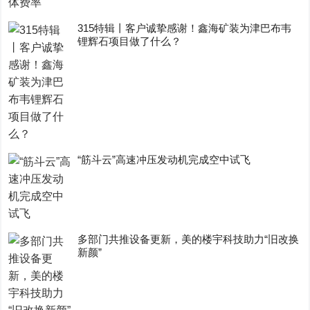
315特辑丨客户诚挚感谢！鑫海矿装为津巴布韦
锂辉石项目做了什么？
“筋斗云”高速冲压发动机完成空中试飞
多部门共推设备更新，美的楼宇科技助力“旧改换
新颜”