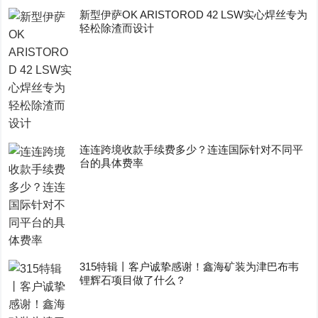
新型伊萨OK ARISTOROD 42 LSW实心焊丝专为
轻松除渣而设计
连连跨境收款手续费多少？连连国际针对不同平
台的具体费率
315特辑丨客户诚挚感谢！鑫海矿装为津巴布韦
锂辉石项目做了什么？