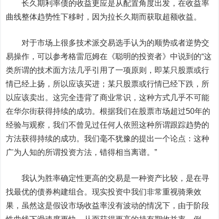
长久期利率债的收益更应是从配置角度出发，在收益率
曲线整体趋势性下移时，因为拉长久期而获取超额收益。
对于市场上很多技术派交易选手认为的顺势或者逆势交
易操作，可以参考格雷厄姆在《聪明的投资者》中说到的“这
类所谓的技术面方法几乎引用了一项原则，即某只股票或行
情已经上扬，所以应该买进；某只股票或行情已经下跌，所
以应该卖出。这完全违背了商业常识，这种方式几乎不可能
在华尔街获得持续的成功。根据我们在股票市场超过50年的
经验与观察，我们不曾见过任何人依照这种所谓跟踪趋势的
方法获得持续的成功。我们毫不犹豫的提出一个论点：这种
广为人知的所谓投资方法，错得相当离谱。”
我认为胜率确定性更高的交易是一种资产比较，是在寻
找最优的债券构建组合。现实投资中我们非常重视骑乘效
果，虽然这是假设市场收益率没有波动的情况下，由于阶段