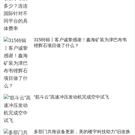
315特辑丨客户诚挚感谢！鑫海矿装为津巴布韦
锂辉石项目做了什么？
“筋斗云”高速冲压发动机完成空中试飞
多部门共推设备更新，美的楼宇科技助力“旧改换