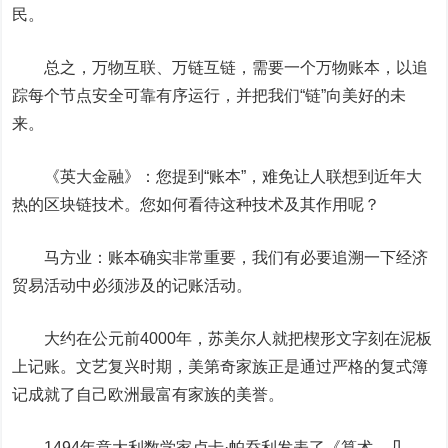
民。
总之，万物互联、万链互链，需要一个万物账本，以追
踪每个节点安全可靠有序运行，并把我们“链”向美好的未
来。
《英大金融》：
您提到“账本”，难免让人联想到近年大
热的区块链技术。您如何看待这种技术及其作用呢？
马方业：
账本确实非常重要，我们有必要追溯一下经济
贸易活动中必须涉及的记账活动。
大约在公元前4000年，苏美尔人就把楔形文字刻在泥板
上记账。文艺复兴时期，美第奇家族正是通过严格的复式簿
记成就了自己欧洲最富有家族的美誉。
1494年意大利数学家卢卡·帕乔利发表了《算术、几