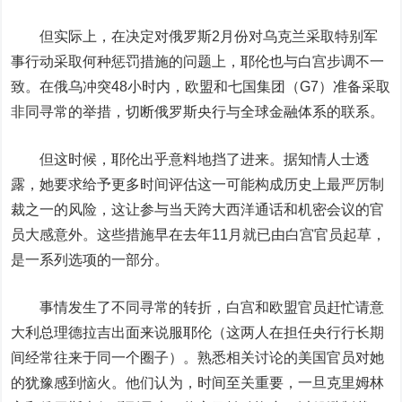
但实际上，
在决定对俄罗斯2月份对乌克兰采取特别军
事行动采取何种惩罚措施的问题上，耶伦也与白宫步调不一
致。
在俄乌冲突48小时内，欧盟和七国集团（G7）准备采取
非同寻常的举措，切断俄罗斯央行与全球金融体系的联系。
但这时候，耶伦出乎意料地挡了进来。
据知情人士透
露，她要求给予更多时间评估这一可能构成历史上最严厉制
裁之一的风险，这让参与当天跨大西洋通话和机密会议的官
员大感意外。这些措施早在去年11月就已由白宫官员起草，
是一系列选项的一部分。
事情发生了不同寻常的转折，白宫和欧盟官员赶忙请意
大利总理德拉吉出面来说服耶伦（这两人在担任央行行长期
间经常往来于同一个圈子）。熟悉相关讨论的美国官员对她
的犹豫感到恼火。他们认为，时间至关重要，一旦克里姆林