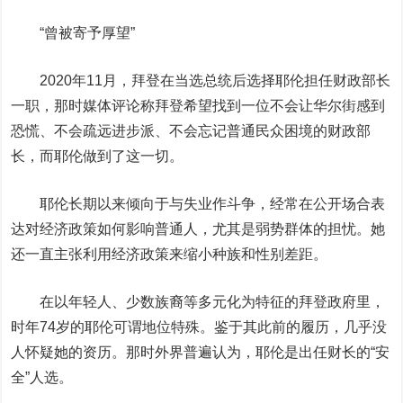
“曾被寄予厚望”
2020年11月，拜登在当选总统后选择耶伦担任财政部长
一职，那时媒体评论称拜登希望找到一位不会让华尔街感到
恐慌、不会疏远进步派、不会忘记普通民众困境的财政部
长，而耶伦做到了这一切。
耶伦长期以来倾向于与失业作斗争，经常在公开场合表
达对经济政策如何影响普通人，尤其是弱势群体的担忧。她
还一直主张利用经济政策来缩小种族和性别差距。
在以年轻人、少数族裔等多元化为特征的拜登政府里，
时年74岁的耶伦可谓地位特殊。鉴于其此前的履历，几乎没
人怀疑她的资历。那时外界普遍认为，耶伦是出任财长的“安
全”人选。