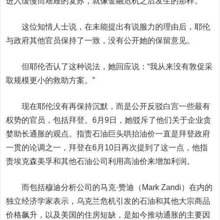
进入缓慢而艰难的复苏，就像金融危机之后发生的那样。
这位知情人士说，在未能提出有说服力的理由后，耶伦
与政府其他官员保持了一致，没有公开她的保留意见。
但耶伦否认了这种说法，她回应说：“我从来没有敦促采
取规模更小的救助方案。”
现在耶伦没有再保持沉默，而是公开反驳白宫一些最有
权势的官员，包括拜登。
6月9日，她驳斥了他们关于企业贪
婪助长通胀的观点。
指责石油巨头哄抬油价一直是拜登政府
一贯的论调之一，拜登在6月10日再次提到了这一点，他指
责
埃克森美孚
和其他石油公司利用高油价来增加利润。
而包括穆迪分析公司的马克·赞迪（Mark Zandi）在内的
独立经济学家表示，乌克兰危机引发的石油和其他大宗商品
价格飙升，以及美国的住房短缺，是如今推动通胀的主要因