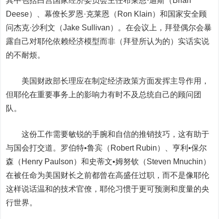
其中包括白宫国家经济委员会主任布莱恩·迪斯（Brian
Deese）、幕僚长罗恩·克莱恩（Ron Klain）和国家安全顾
问杰克·沙利文（Jake Sullivan）。在会议上，拜登偶尔会暴
露自己对耶伦依赖经济模型而非（拜登所认为的）实话实说
的不耐烦。
美国财政部长理应在制定经济政策方面发挥主导作用，
但耶伦在重要事务上的影响力有时不及总统自己的顾问团
队。
这份工作需要敏锐的手腕和自信的推销技巧，这有助于
与国会打交道。罗伯特•鲁宾（Robert Rubin）、亨利•保尔
森（Henry Paulson）和史蒂文•姆努钦（Steven Mnuchin）
在被任命为美国财长之前都曾在
高盛
任过职，而不是像耶伦
这样说话温和的技术官僚，耶伦习惯于更可预测和度量的央
行世界。