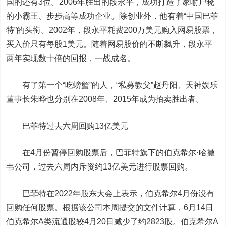
国的还有3位。2006年胜出的段永平，成功打造了家喻户晓
的小霸王、步步高等成功企业。除创业外，他有着“中国巴菲
特”的头衔。2002年，段永平耗费200万美元购入网易股票，
买入价只有每股1美元。随着网易股价的不断飙升，段永平
两年实现数十倍的回报，一战成名。
有了第一个“吃螃蟹”的人，“私募教父”赵丹阳、天神娱乐
董事长朱晔也分别在2008年、2015年成为拍卖胜出者。
巴菲特过去六周回购13亿美元
在4月份暂停回购股票后，巴菲特旗下的伯克希尔·哈撒
韦公司，过去六周内斥资约13亿美元进行股票回购。
巴菲特在2022年股东大会上表示，伯克希尔4月份没有
回购任何股票。根据该公司本周提交的文件计算，6月14日
伯克希尔A类流通股较4月20日减少了约2823股。伯克希尔A