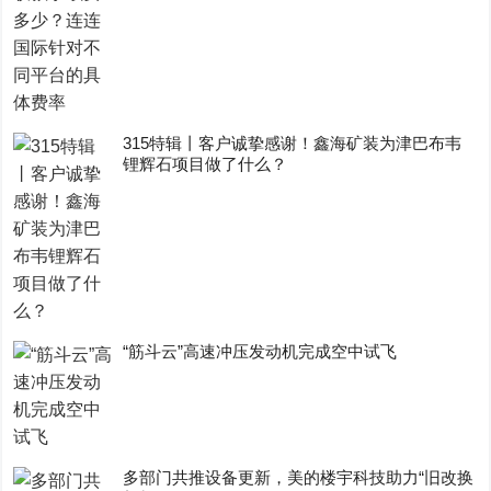
315特辑丨客户诚挚感谢！鑫海矿装为津巴布韦
锂辉石项目做了什么？
“筋斗云”高速冲压发动机完成空中试飞
多部门共推设备更新，美的楼宇科技助力“旧改换