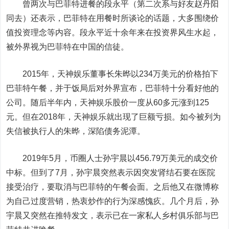
曾两次与巴菲特进餐的段永平（第二次系与好友赵丹阳
同去）还表示，巴菲特在用餐时所谈论的话题，大多围绕价
值投资理念等内容。段永平近十余年来在投资界风生水起，
被外界视为巴菲特在中国的信徒。
2015年，天神娱乐董事长朱晔以234万美元的价格拍下
巴菲特午餐，并于饭局后对外界宣布，巴菲特十分看好他的
公司。随后半年内，天神娱乐股价一度从60多元涨到125
元。但在2018年，天神娱乐就出现了巨额亏损。如今被列为
失信被执行人的朱晔，深陷债务泥潭。
2019年5月，币圈人士孙宇晨以456.79万美元的成交价
中标。但到了7月，孙宇晨突然表示因突发肾结石要在医院
接受治疗，要取消与巴菲特的午餐会面。之后他又在微博称
为自己过度营销，热衷炒作的行为深感愧疚。几个月后，孙
宇晨又突然在推特发文，表示已在一家私人乡村俱乐部与巴