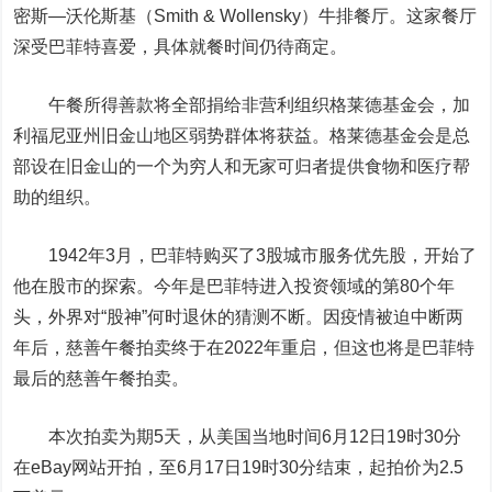
密斯—沃伦斯基（Smith & Wollensky）牛排餐厅。这家餐厅
深受巴菲特喜爱，具体就餐时间仍待商定。
午餐所得善款将全部捐给非营利组织格莱德基金会，加
利福尼亚州旧金山地区弱势群体将获益。格莱德基金会是总
部设在旧金山的一个为穷人和无家可归者提供食物和医疗帮
助的组织。
1942年3月，巴菲特购买了3股城市服务优先股，开始了
他在股市的探索。今年是巴菲特进入投资领域的第80个年
头，外界对“股神”何时退休的猜测不断。因疫情被迫中断两
年后，慈善午餐拍卖终于在2022年重启，但这也将是巴菲特
最后的慈善午餐拍卖。
本次拍卖为期5天，从美国当地时间6月12日19时30分
在eBay网站开拍，至6月17日19时30分结束，起拍价为2.5