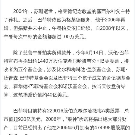
2004年，苏珊逝世，格莱德纪念教堂的塞西尔神父主持
了葬礼。之后，巴菲特依然为格莱德服务。他于2006年再
婚，但捐赠并未中止，午餐拍卖依旧延续。自2008年以来，
午餐每次中标的金额都超过100万美元。
除了慈善午餐拍卖所得款外，今年6月14日，沃伦·巴菲
特宣布再捐出约1440万股伯克希尔哈撒韦公司B类股票，接
收者为五个基金会，涉及比尔和梅琳达·盖茨基金会、苏珊·
汤普森·巴菲特基金会以及巴菲特三个孩子成立的舍伍德基金
会、霍华德·巴菲特基金会和诺沃基金会。按当天收盘价结
算，这笔捐赠价值约40亿美元。
巴菲特目前持有229016股伯克希尔哈撒韦A类股票，总
市值超920亿美元。2006年，“股神”承诺将捐出绝大部分财
产，目前已经捐出了他在2006年6月拥有的474998股股票的