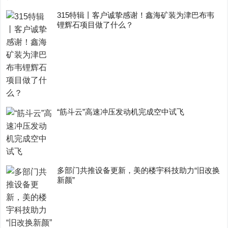
315特辑丨客户诚挚感谢！鑫海矿装为津巴布韦
锂辉石项目做了什么？
“筋斗云”高速冲压发动机完成空中试飞
多部门共推设备更新，美的楼宇科技助力“旧改换
新颜”