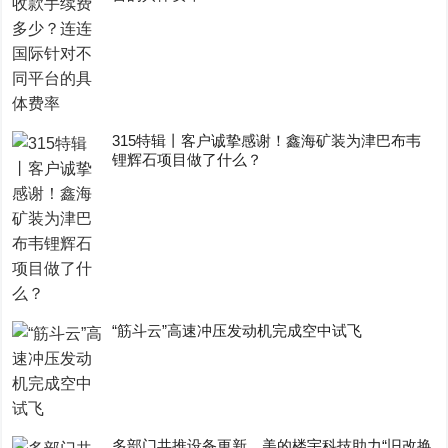
315特辑丨客户诚挚感谢！鑫海矿装为津巴布韦
锂辉石项目做了什么？
“筋斗云”高速冲压发动机完成空中试飞
多部门共推设备更新，美的楼宇科技助力“旧改换