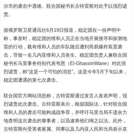
尔市的袭击中遇难。联合国秘书长古特雷斯对此予以强烈谴
责。
据俄罗斯卫星通讯社6月19日报道，稳定团在一份声明中
称，事发时，稳定团的维和人员正在当地开展搜寻和探测地
雷的行动，载有维和人员的车队随后遭到简易爆炸装置袭
击，导致一名几内亚维和人员丧生。稳定团负责人兼联合国
秘书长马里事务特别代表韦恩（El-GhassimWane）对此强
烈谴责，称“这是一个可怕的消息”。这是今年5月下旬以来，
稳定团遭遇的第七次袭击。
联合国官方网站消息称，古特雷斯通过发言人发表声明，强
烈谴责此次袭击。古特雷斯表示，根据国际法，针对联合国
维和人员的袭击可能构成战争罪，并呼吁马里当局不遗余力
地查明这次袭击的肇事者，以迅速将他们绳之以法。此外，
古特雷斯向受害者家属、同事以及几内亚人民和当局表示哀