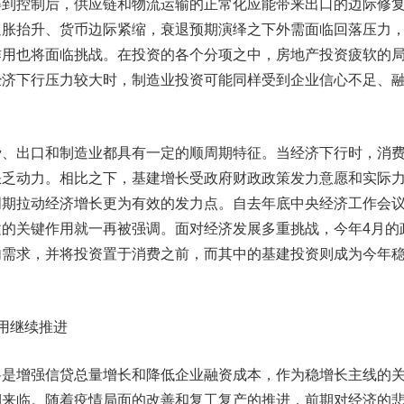
得到控制后，供应链和物流运输的正常化应能带来出口的边际修
通胀抬升、货币边际紧缩，衰退预期演绎之下外需面临回落压力
作用也将面临挑战。在投资的各个分项之中，房地产投资疲软的
经济下行压力较大时，制造业投资可能同样受到企业信心不足、
出口和制造业都具有一定的顺周期特征。当经济下行时，消
缺乏动力。相比之下，基建增长受政府财政政策发力意愿和实际
周期拉动经济增长更为有效的发力点。自去年底中央经济工作会
的关键作用就一再被强调。面对经济发展多重挑战，今年4月的
内需求，并将投资置于消费之前，而其中的基建投资则成为今年
用继续推进
增强信贷总量增长和降低企业融资成本，作为稳增长主线的
期来临。随着疫情局面的改善和复工复产的推进，前期对经济的