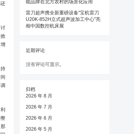
能品牌在北方农村的场景化应用
都还
雷刀超声携全新重磅设备“宝机雷刀
U20K-852H立式超声波加工中心”亮
相中国数控机床展
所讨
际效
速增
近期评论
没有评论可显示。
维持
时间
基调
归档
2026 年 8 月
2026 年 7 月
对利
调整
2026 年 6 月
，那
2026 年 5 月