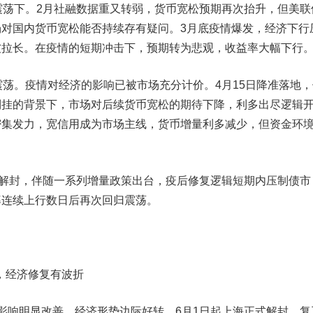
荡下。2月社融数据重又转弱，货币宽松预期再次抬升，但美联
对国内货币宽松能否持续存有疑问。3月底疫情爆发，经济下行
被拉长。在疫情的短期冲击下，预期转为悲观，收益率大幅下行
荡。疫情对经济的影响已被市场充分计价。4月15日降准落地，
倒挂的背景下，市场对后续货币宽松的期待下降，利多出尽逻辑
密集发力，宽信用成为市场主线，货币增量利多减少，但资金环
解封，伴随一系列增量政策出台，疫后修复逻辑短期内压制债市
率连续上行数日后再次回归震荡。
，经济修复有波折
响明显改善，经济形势边际好转。6月1日起上海正式解封，复