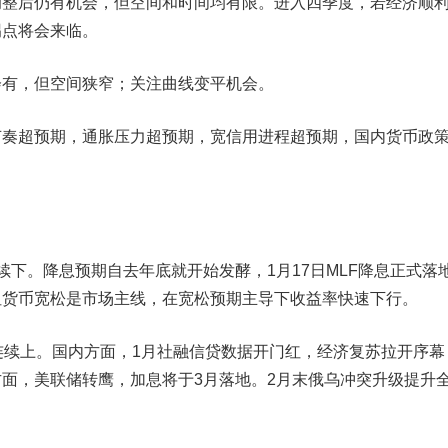
调整后仍有机会，但空间和时间均有限。进入四季度，若经济顺
拐点将会来临。
，但空间狭窄；关注曲线变平机会。
超预期，通胀压力超预期，宽信用进程超预期，国内货币政
。降息预期自去年底就开始发酵，1月17日MLF降息正式落
但货币宽松是市场主线，在宽松预期主导下收益率快速下行。
续上。国内方面，1月社融信贷数据开门红，经济复苏拉开序幕
面，美联储转鹰，加息将于3月落地。2月末俄乌冲突升级提升