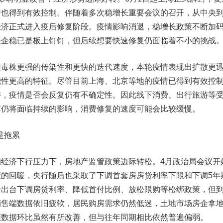
情也得到有效控制。伴随着多次稳增长重要会议的召开，从中央
经济正式进入疫后修复阶段。疫情影响消退，稳增长政策不断加
跌企稳已是板上钉钉，但后续想要快速修复仍面临着不小的挑战
株更强的传染性和更快的迭代速度，本轮疫情表现出扩散更
能性更高的特征。尽管目前上海、北京等地的疫情已得到有效控
持，疫情是否会反复仍有不确定性。因此线下消费、出行旅游等
苏仍将面临持续的影响，消费修复的速度可能会比较缓慢。
是拖累
济下行压力下，房地产监管政策边际转松。4月政治局会议开
的回暖，央行随后也采取了下调首套房房贷利率下限和下调5年
纷出台下调房贷利率、降低首付比例、放松限购等松绑政策，但
销售端数据依旧疲软，居民购房需求仍然低迷，土地市场房企拿
频数据环比虽然有所改善，但与往年同期相比依然普遍偏弱。