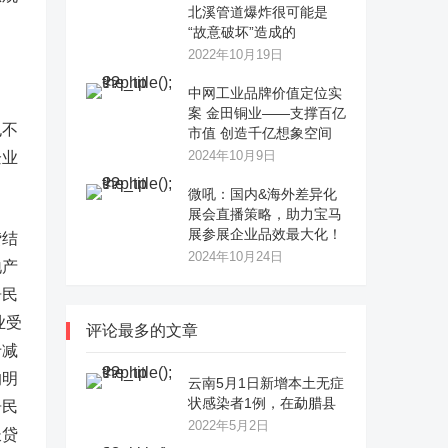
北溪管道爆炸很可能是
“故意破坏”造成的
2022年10月19日
中网工业品牌价值定位实
案 金田铜业——支撑百亿
也不
市值 创造千亿想象空间
2024年10月9日
企业
微吼：国内&海外差异化
展会直播策略，助力宝马
展参展企业品效最大化！
贷结
2024年10月24日
地产
居民
业受
评论最多的文章
于减
的明
云南5月1日新增本土无症
状感染者1例，在勐腊县
居民
2022年5月2日
长贷