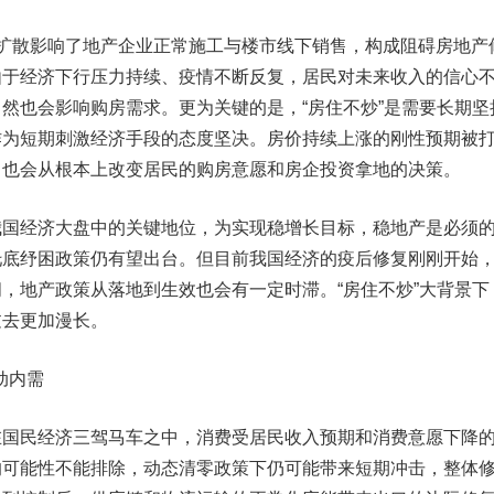
散影响了地产企业正常施工与楼市线下销售，构成阻碍房地产
由于经济下行压力持续、疫情不断反复，居民对未来收入的信心
然也会影响购房需求。更为关键的是，“房住不炒”是需要长期坚
作为短期刺激经济手段的态度坚决。房价持续上涨的刚性预期被
，也会从根本上改变居民的购房意愿和房企投资拿地的决策。
经济大盘中的关键地位，为实现稳增长目标，稳地产是必须
托底纾困政策仍有望出台。但目前我国经济的疫后修复刚刚开始
，地产政策从落地到生效也会有一定时滞。“房住不炒”大背景下
过去更加漫长。
动内需
民经济三驾马车之中，消费受居民收入预期和消费意愿下降
的可能性不能排除，动态清零政策下仍可能带来短期冲击，整体