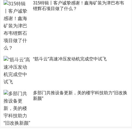
315特辑丨客户诚挚感谢！鑫海矿装为津巴布韦
锂辉石项目做了什么？
“筋斗云”高速冲压发动机完成空中试飞
多部门共推设备更新，美的楼宇科技助力“旧改换
新颜”