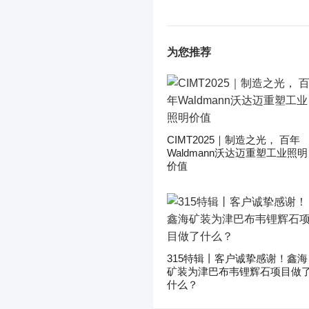
为您推荐
CIMT2025｜制造之光， 百年
Waldmann沃达迈重塑工业照明
价值
315特辑丨客户诚挚感谢！鑫海
矿装为津巴布韦锂辉石项目做
什么？