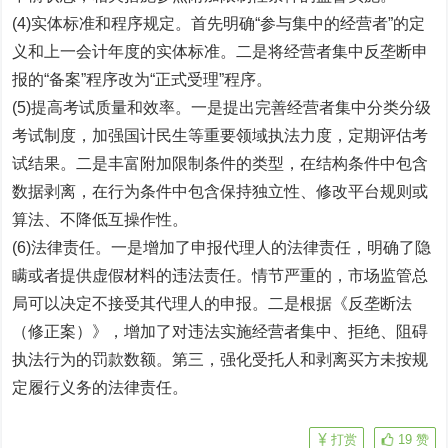
(4)实体标准和程序规定。首先明确“参与集中的经营者”的定
义和上一会计年度的实体标准。二是将经营者集中反垄断申
报的“备案”程序改为“正式受理”程序。
(5)提高考试质量和效率。一是提出完善经营者集中分类分级
考试制度，加强国计民生等重要领域执法力度，定期评估考
试结果。二是丰富附加限制条件的类型，在结构条件中包含
数据剥离，在行为条件中包含保持独立性、修改平台规则或
算法、不降低互操作性。
(6)法律责任。一是增加了申报代理人的法律责任，明确了隐
瞒或者提供虚假材料的违法责任。情节严重的，市场监管总
局可以决定不接受其代理人的申报。二是根据《反垄断法
（修正案）》，增加了对违法实施经营者集中、拒绝、阻碍
执法行为的罚款数额。第三，强化受托人和剥离买方未按规
定履行义务的法律责任。
打赏
19
赞