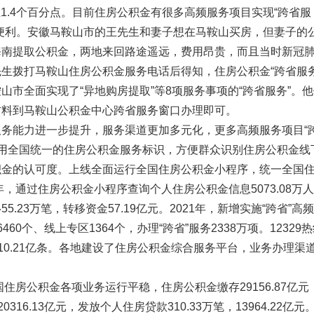
至1.4个百分点。目前住房公积金有很多高频服务项目实现“跨省服
便利。安徽马鞍山市的王先生和妻子想在马鞍山买房，但妻子的
海南提取公积金，两地来回路途遥远，费用昂贵，而且当时新冠
生拨打马鞍山住房公积金服务电话后得知，住房公积金“跨省服务
山市全面实现了“异地购房提取”等8项服务事项的“跨省服务”。
材料到马鞍山公积金中心跨省服务窗口办理即可。
务能力进一步提升，服务渠道更加多元化，更多高频服务项目“
金启用全国统一的住房公积金服务标识，方便群众识别住房公积金线
积金的认可度。上线全面运行全国住房公积金小程序，统一全国
年，通过住房公积金小程序查询个人住房公积金信息5073.08万人
.23万笔，转移资金57.19亿元。2021年，新增实施“跨省”高
60个、线上专区1364个，办理“跨省”服务2338万项。12329
服务10.21亿条。各地建设了住房公积金综合服务平台，业务办理渠
国住房公积金各项业务运行平稳，住房公积金缴存29156.87亿元
0316.13亿元，发放个人住房贷款310.33万笔，13964.22亿元