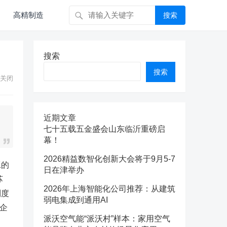
高精制造
搜索
搜索
搜索
关闭
近期文章
七十五载五金盛会山东临沂重磅启
幕！
2026精益数智化创新大会将于9月5-7
工的
日在津举办
苏
2026年上海智能化公司推荐：从建筑
制度
弱电集成到通用AI
企
派沃空气能“派沃村”样本：家用空气