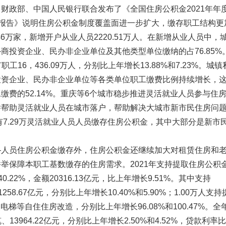
财政部、中国人民银行联合发布了《全国住房公积金2021年年
《报告》说明住房公积金制度覆盖面进一步扩大，缴存职工结构更
46万家，新增开户从业人员2220.51万人。在新增从业人员中，
商投资企业、民办非企业单位及其他类型单位缴纳的占76.85%
职工16，436.09万人，分别比上年增长13.88%和7.23%。城镇
投资企业、民办非企业单位等各类单位职工缴费比例持续增长，
缴费的52.14%。重庆等6个城市稳步推进灵活就业人员参与住
举帮助灵活就业人员在城市落户，帮助解决大城市新市民住房问
有7.29万灵活就业人员人员缴存住房公积金，其中大部分是新市
—人员住房公积金缴存外，住房公积金还继续加大对租赁住房和
举保障本职工基数缴存的住房需求。2021年支持提取住房公积
40.22%，金额20316.13亿元，比上年增长9.51%。其中支持
258.67亿元，分别比上年增长10.40%和5.90%；1.00万人支持
电梯等自住住房改造，分别比上年增长96.08%和100.47%。全
、13964.22亿元，分别比上年增长2.50%和4.52%，贷款利率