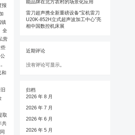
能品牌在北方农村的场景化应用
度报
雷刀超声携全新重磅设备“宝机雷刀
加
U20K-852H立式超声波加工中心”亮
城镇
相中国数控机床展
。全
私营
这些
近期评论
房公
题。
没有评论可显示。
民和
老旧
归档
2026 年 8 月
金
2026 年 7 月
提取
2026 年 6 月
年共
2026 年 5 月
比同